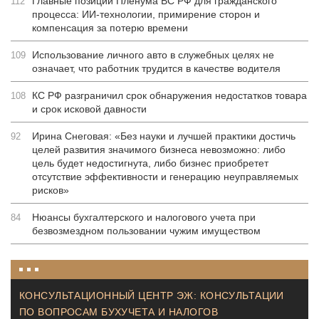
Главные позиции Пленума ВС РФ для гражданского
112
процесса: ИИ-технологии, примирение сторон и
компенсация за потерю времени
Использование личного авто в служебных целях не
109
означает, что работник трудится в качестве водителя
КС РФ разграничил срок обнаружения недостатков товара
108
и срок исковой давности
Ирина Снеговая: «Без науки и лучшей практики достичь
92
целей развития значимого бизнеса невозможно: либо
цель будет недостигнута, либо бизнес приобретет
отсутствие эффективности и генерацию неуправляемых
рисков»
Нюансы бухгалтерского и налогового учета при
84
безвозмездном пользовании чужим имуществом
КОНСУЛЬТАЦИОННЫЙ ЦЕНТР ЭЖ: КОНСУЛЬТАЦИИ
ПО ВОПРОСАМ БУХУЧЕТА И НАЛОГОВ