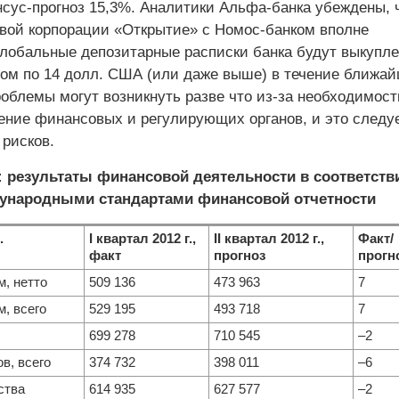
нсус-прогноз 15,3%. Аналитики Альфа-банка убеждены, 
вой корпорации «Открытие» с Номос-банком вполне
глобальные депозитарные расписки банка будут выкупл
ом по 14 долл. США (или даже выше) в течение ближай
облемы могут возникнуть разве что из-за необходимост
ение финансовых и регулирующих органов, и это следу
 рисков.
 результаты финансовой деятельности в соответств
ународными стандартами финансовой отчетности
.
I квартал 2012 г.,
II квартал 2012 г.,
Факт/
факт
прогноз
прогн
, нетто
509 136
473 963
7
, всего
529 195
493 718
7
699 278
710 545
–2
в, всего
374 732
398 011
–6
ства
614 935
627 577
–2