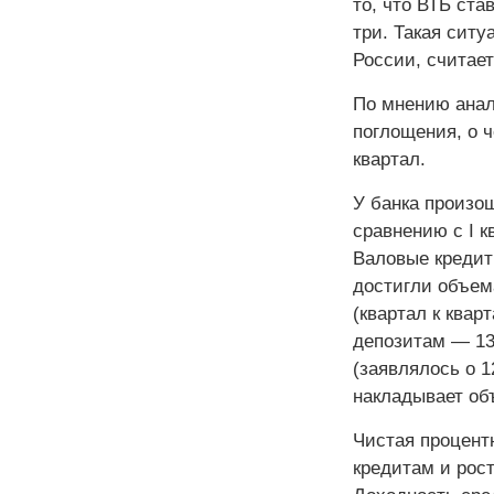
то, что ВТБ ста
три. Такая сит
России, считае
По мнению анал
поглощения, о ч
квартал.
У банка произо
сравнению с I к
Валовые кредит
достигли объема
(квартал к квар
депозитам — 13
(заявлялось о 1
накладывает об
Чистая процент
кредитам и рост