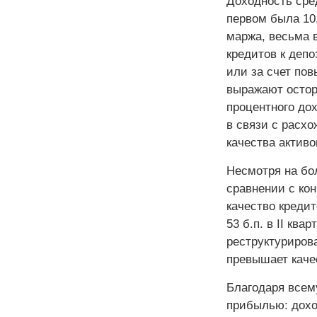
Доходность сред
первом была 10
маржа, весьма 
кредитов к депо
или за счет по
выражают остор
процентного до
в связи с расх
качества активо
Несмотря на бо
сравнении с ко
качество кредит
53 б.п. в II кв
реструктуриров
превышает каче
Благодаря всем
прибылью: дохо