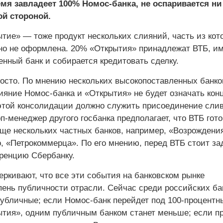
мя завладеет 100% Номос-банка, не оспаривается ни
ой стороной.
тие» — тоже продукт нескольких слияний, часть из кот
но не оформлена. 20% «Открытия» принадлежат ВТБ, и
енный банк и собирается кредитовать сделку.
просто. По мнению нескольких высокопоставленных банко
ияние Номос-банка и «Открытия» не будет означать кон
этой консолидации должно служить присоединение сли
оп-менеджер другого госбанка предполагает, что ВТБ гото
ще нескольких частных банков, например, «Возрождения
, «Петрокоммерца». По его мнению, перед ВТБ стоит за
уренцию Сбербанку.
ркивают, что все эти события на банковском рынке
ень пуб­личности отрасли. Сейчас среди российских ба
публичные; если Номос-банк перейдет под 100-процентн
ытия», одним публичным банком станет меньше; если п