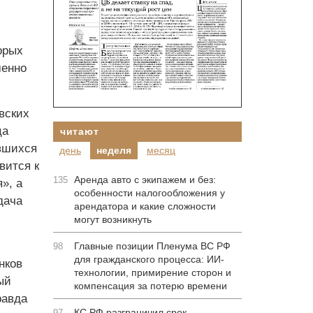
орых
менно
вских
ца
читают
вшихся
день
неделя
месяц
вится к
Аренда авто с экипажем и без:
135
», а
особенности налогообложения у
дача
арендатора и какие сложности
могут возникнуть
Главные позиции Пленума ВС РФ
98
для гражданского процесса: ИИ-
нков
технологии, примирение сторон и
ый
компенсация за потерю времени
равда
КС РФ разграничил срок
97