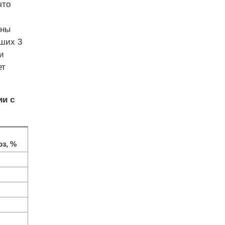
что
ены
ших 3
и
ет
ии с
оз, %