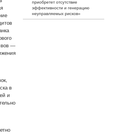
в
приобретет отсутствие
ая
эффективности и генерацию
неуправляемых рисков»
ние
дитов
анка
ового
ивов —
ижения
ок,
ска в
ей и
тельно
етно