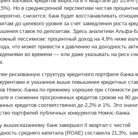
них валовых кредитов выросла в II квартале до 10,8% (
,5%). Но в среднесрочной перспективе чистая процентн
вероятно, снизится: банк будет восстанавливать отноше
зитам до целевого уровня за счет замедления роста кре
вышения ставок по депозитам. Здесь аналитики Альфа-б
ожный пессимизм: процентный доход на 4,9% ниже вал
хода, что может привести к давлению на доходность акт
ождениями во времени — или даже указывать на риск сн
в.
лее рискованную структуру кредитного портфеля банка в
нкурентами и указанное выше повышение кредитных став
ов Номос-банка по-прежнему хорошее при стои­мости ри
артале и снижении просроченных кредитов сроком на 90 дн
анных кредитов соответственно до 2,2% и 1%. Это значи
ство портфелей публичных конкурентов Номос-банка.
у вышесказанному банк завершил II квартал с чистой
дность среднего капитала (ROAE) составила 21,3%, зам