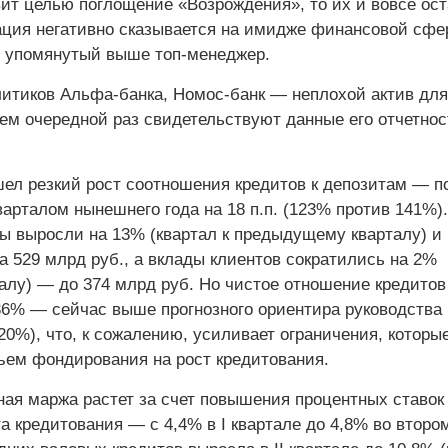
вит целью поглощение «Возрождения», то их и вовсе ост
уация негативно сказывается на имидже финансовой сф
т упомянутый выше топ-менеджер.
итиков Альфа-банка, Номос-банк — неплохой актив для
ем очередной раз свидетельствуют данные его отчетност
шел резкий рост соотношения кредитов к депозитам — п
варталом нынешнего года на 18 п.п. (123% против 141%).
ы выросли на 13% (квартал к предыдущему кварталу) и
 529 млрд руб., а вклады клиентов сократились на 2%
талу) — до 374 млрд руб. Но чистое отношение кредитов
6% — сейчас выше прогнозного ориентира руководства 
20%), что, к сожалению, усиливает ограничения, которы
ъем фондирования на рост кредитования.
ная маржа растет за счет повышения процентных ставок
а кредитования — с 4,4% в I квартале до 4,8% во второ