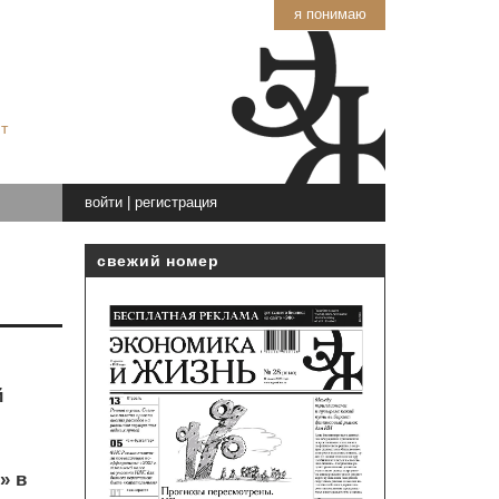
я понимаю
т
войти
|
регистрация
свежий номер
й
» в