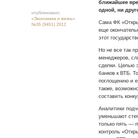
ближайшее вре
одной, ни друг
опубликовано:
«Экономика и жизнь»
Сама ФК «Откры
№35 (9451) 2012
еще окончатель
этот государств
Но не все так 
менеджеров, сл
сделки. Целью 
банков к ВТБ. Т
поглощению и е
также, возможно
составить конк
Аналитики подче
уменьшают степ
только пять — 
контроль «Откр