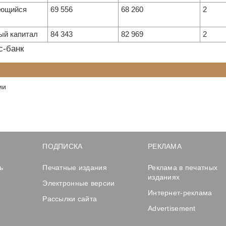
ающийся
69 556
68 260
2
ый капитал
84 343
82 969
2
с-банк
ии
ПОДПИСКА
РЕКЛАМА
ь
Печатные издания
Реклама в печатных
изданиях
Электронные версии
Интернет-реклама
Рассылки сайта
Advertisement