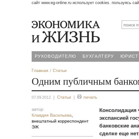
сайт www.eg-online.ru использует cookies. пользуясь са
РУКОВОДИТЕЛЮ
БУХГАЛТЕРУ
ЮРИСТ
Главная
Статьи
Одним публичным банко
|
Статьи
|
печать
07.09.2012
автор:
Консолидация ч
Клавдия Васильева
,
экспансией го
внештатный корреспондент
банковские ан
ЭЖ
сделке еще нет