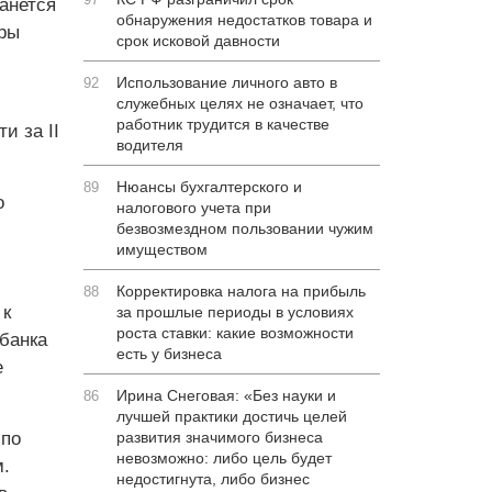
анется
обнаружения недостатков товара и
еры
срок исковой давности
Использование личного авто в
92
служебных целях не означает, что
работник трудится в качестве
и за II
водителя
Нюансы бухгалтерского и
89
о
налогового учета при
безвозмездном пользовании чужим
имуществом
Корректировка налога на прибыль
88
 к
за прошлые периоды в условиях
роста ставки: какие возможности
банка
есть у бизнеса
е
Ирина Снеговая: «Без науки и
86
лучшей практики достичь целей
 по
развития значимого бизнеса
невозможно: либо цель будет
м.
недостигнута, либо бизнес