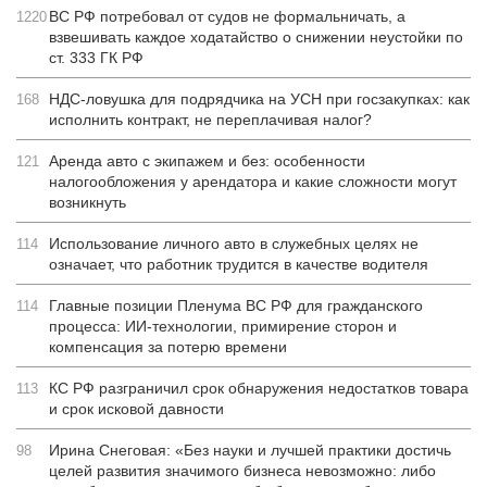
ВС РФ потребовал от судов не формальничать, а
1220
взвешивать каждое ходатайство о снижении неустойки по
ст. 333 ГК РФ
НДС-ловушка для подрядчика на УСН при госзакупках: как
168
исполнить контракт, не переплачивая налог?
Аренда авто с экипажем и без: особенности
121
налогообложения у арендатора и какие сложности могут
возникнуть
Использование личного авто в служебных целях не
114
означает, что работник трудится в качестве водителя
Главные позиции Пленума ВС РФ для гражданского
114
процесса: ИИ-технологии, примирение сторон и
компенсация за потерю времени
КС РФ разграничил срок обнаружения недостатков товара
113
и срок исковой давности
Ирина Снеговая: «Без науки и лучшей практики достичь
98
целей развития значимого бизнеса невозможно: либо