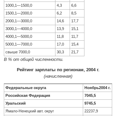
1000,1—1500,0
4,3
6,6
1500,1—2000,0
6,2
8,5
2000,1—3000,0
14,6
17,7
3000,1—4000,0
13,9
15,1
4000,1—5000,0
11,8
11,7
5000,1—7000,0
17,0
15,4
свыше 7000,0
30,3
21,7
В % от общей численности.
Рейтинг зарплаты по регионам, 2004 г.
(начисленная)
Федеральные округа
Ноябрь2004 г.
Российская Федерация
7045,5
Уральский
9745,5
Ямало-Ненецкий авт. округ
22237,9