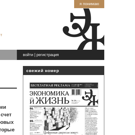
я понимаю
т
войти
|
регистрация
свежий номер
ыми
 счет
ровых
оторые