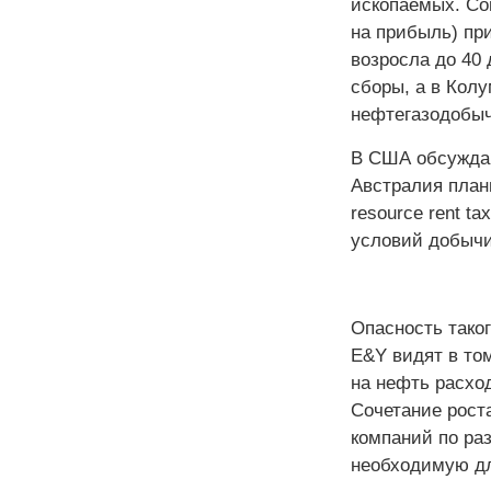
ископаемых. Со
на прибыль) пр
возросла до 40 
сборы, а в Кол
нефтегазодобыч
В США обсуждаю
Австралия плани
resource rent t
условий добычи
Опасность тако
E&Y видят в то
на нефть расход
Сочетание роста
компаний по раз
необходимую дл