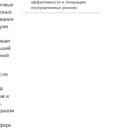
эффективности и генерацию
оговые
неуправляемых рисков»
езных
ования
 уже
ывает
льшей
ений
асли
ой
ак и
,
бразом
сфере