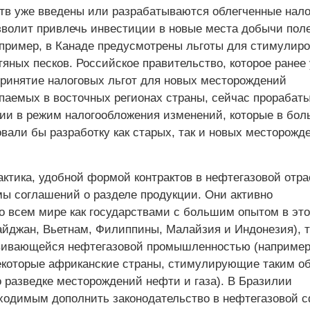
ств уже введены или разрабатываются облегченные нал
зволит привлечь инвестиции в новые места добычи пол
пример, в Канаде предусмотрены льготы для стимулир
тяных песков. Российское правительство, которое ранее
ринятие налоговых льгот для новых месторождений
паемых в восточных регионах страны, сейчас прорабат
нии в режим налогообложения изменений, которые в бо
вали бы разработку как старых, так и новых месторожд
актика, удобной формой контрактов в неф­тегазовой отр
ы соглашений о разделе продукции. Они активно
о всем мире как государствами с большим опытом в эт
айджан, Вьетнам, Филиппины, Малайзия и Индонезия), т
вивающейся нефтегазовой промышленностью (например
екоторые африканские страны, стимулирующие таким о
о разведке месторождений нефти и газа). В Бразилии
ходимым дополнить законодательство в нефтегазовой 