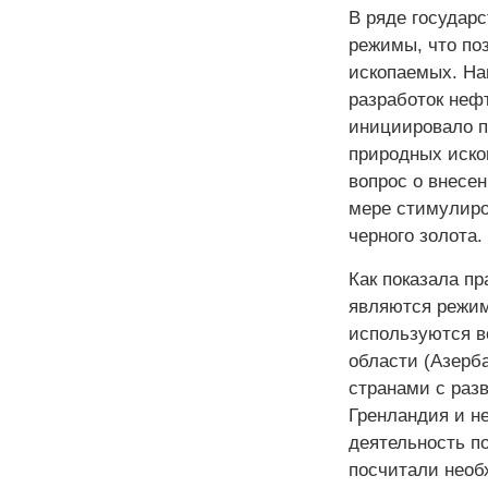
В ряде государ
режимы, что по
ископаемых. На
разработок неф­
инициировало п
природных иско
вопрос о внесе
мере стимулиро
черного золота.
Как показала пр
являются режим
используются в
области (Азерб
странами с раз
Гренландия и н
деятельность п
посчитали необ