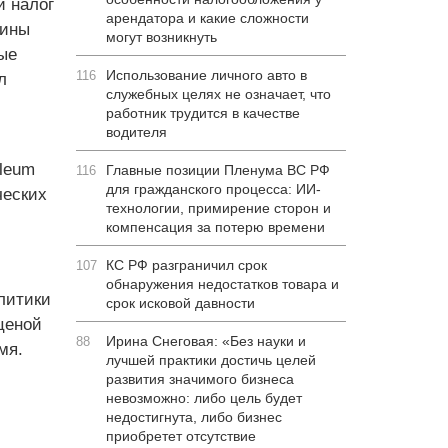
и налог
арендатора и какие сложности
лины
могут возникнуть
ые
Использование личного авто в
116
л
служебных целях не означает, что
работник трудится в качестве
водителя
oleum
Главные позиции Пленума ВС РФ
116
для гражданского процесса: ИИ-
ческих
технологии, примирение сторон и
компенсация за потерю времени
КС РФ разграничил срок
107
обнаружения недостатков товара и
литики
срок исковой давности
ценой
Ирина Снеговая: «Без науки и
88
мя.
лучшей практики достичь целей
развития значимого бизнеса
невозможно: либо цель будет
недостигнута, либо бизнес
приобретет отсутствие