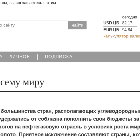
йтом, вы соглашаетесь с этим.
сегодня
USD ЦБ
82.17
EUR ЦБ
94.84
калькулятор валю
|
У
ЛИЧНОЕ
ПОДПИСКА
всему миру
 большинства стран, располагающих углеводородн
удержались от соблазна пополнить свои бюджеты за
логов на нефтегазовую отрасль в условиях роста ми
золото. Приятное исключение составляют страны, к