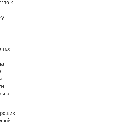
гло к
ку
 тех
да
е
и
ти
ся в
ороших,
одной