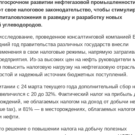
олгосрочном развитии нефтегазовой промышленности
т свое налоговое законодательство, чтобы стимули
питаловложения в разведку и разработку новых
 углеводородов.
исследование, проведенное консалтинговой компанией E
дний год правительства различных государств внесли
зменения в свои налоговые режимы, напрямую затраги
редприятия. Из-за высоких цен на нефть руководители 
я повысить налоговую нагрузку на нефтегазовую отрасл
ростой и надежный источник бюджетных поступлений.
итании с 24 марта текущего года дополнительный сбор 
величился с 20 до 32%. Фактический налог на прибыль 
ождений, не облагаемых налогом на доход от добычи н
nue tax), и 81% — в месторождениях, облагаемых налого
и нефти.
то решение о повышении налога на добычу полезных