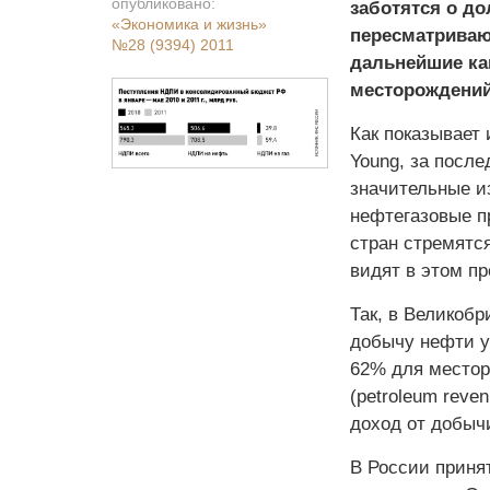
опубликовано:
заботятся о д
«Экономика и жизнь»
пересматриваю
№28 (9394) 2011
дальнейшие ка
месторождений
Как показывает 
Young, за после
значительные и
нефтегазовые п
стран стремятс
видят в этом п
Так, в Великобр
добычу нефти у
62% для местор
(petroleum reve
доход от добыч
В России приня