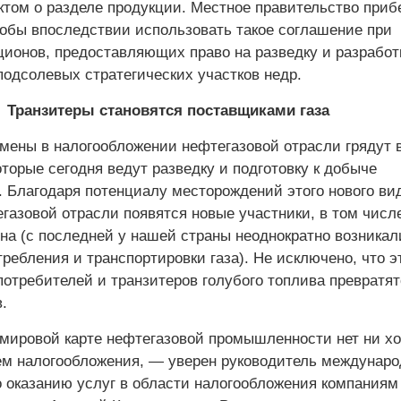
ктом о разделе продукции. Местное правительство прибе
тобы впоследствии использовать такое соглашение при
ционов, предоставляющих право на разведку и разработ
подсолевых стратегических участков недр.
Транзитеры становятся поставщиками газа
мены в налогообложении нефтегазовой отрасли грядут в
оторые сегодня ведут разведку и подготовку к добыче
. Благодаря потенциалу месторождений этого нового ви
газовой отрасли появятся новые участники, в том числ
на (с последней у нашей страны неоднократно возникал
требления и транспортировки газа). Не исключено, что э
потребителей и транзитеров голубого топлива превратят
.
 мировой карте нефтегазовой промышленности нет ни х
ем налогообложения, — уверен руководитель междунар
о оказанию услуг в области налогообложения компаниям