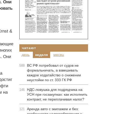
. Они
ровать
rnst &
вающие
читают
многих
день
неделя
месяц
ь. Они
ВС РФ потребовал от судов не
588
формальничать, а взвешивать
на
каждое ходатайство о снижении
достиг
неустойки по ст. 333 ГК РФ
ефти
НДС-ловушка для подрядчика на
146
м на
УСН при госзакупках: как исполнить
контракт, не переплачивая налог?
Аренда авто с экипажем и без:
121
особенности налогообложения у