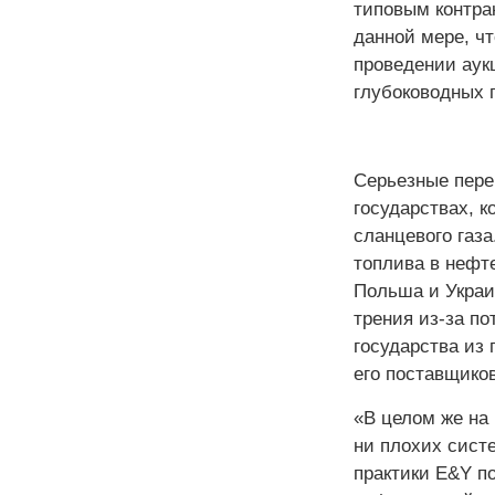
типовым контра
данной мере, ч
проведении аук
глубоководных 
Серьезные пере
государствах, к
сланцевого газа
топлива в нефте
Польша и Украи
трения из-за по
государства из 
его поставщиков
«В целом же на
ни плохих сист
практики E&Y п