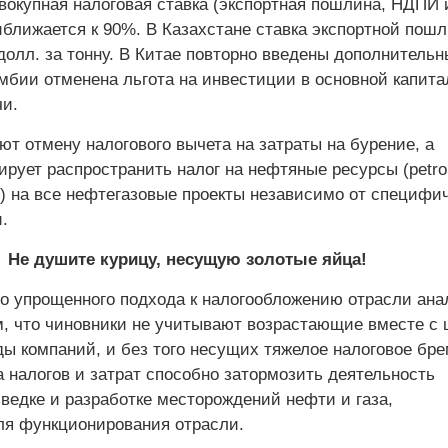
вокупная налоговая ставка (экспортная пошлина, НДПИ 
иближается к 90%. В Казахстане ставка экспортной пош
долл. за тонну. В Китае повторно введены дополнительн
умбии отменена льгота на инвестиции в основной капита
и.
т отмену налогового вычета на затраты на бурение, а
рует распространить налог на неф­тяные ресурсы (petr
ax) на все нефтегазовые проекты независимо от специфи
.
Не душите курицу, несущую золотые яйца!
го упрощенного подхода к налогообложению отрасли ана
м, что чиновники не учитывают возрастающие вместе с 
ы компаний, и без того несущих тяжелое налоговое бре
 налогов и затрат способно затормозить деятельность
ведке и разработке месторождений нефти и газа,
я функционирования отрасли.