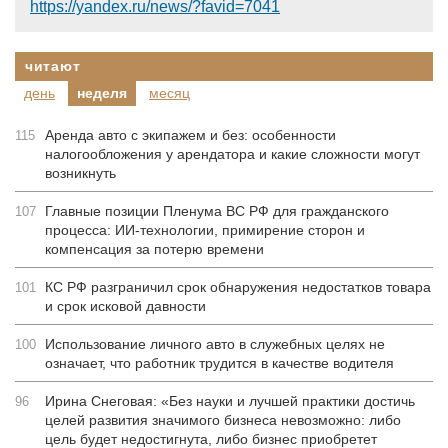
https://yandex.ru/news/?favid=7041
читают
день
неделя
месяц
Аренда авто с экипажем и без: особенности
115
налогообложения у арендатора и какие сложности могут
возникнуть
Главные позиции Пленума ВС РФ для гражданского
107
процесса: ИИ-технологии, примирение сторон и
компенсация за потерю времени
КС РФ разграничил срок обнаружения недостатков товара
101
и срок исковой давности
Использование личного авто в служебных целях не
100
означает, что работник трудится в качестве водителя
Ирина Снеговая: «Без науки и лучшей практики достичь
96
целей развития значимого бизнеса невозможно: либо
цель будет недостигнута, либо бизнес приобретет